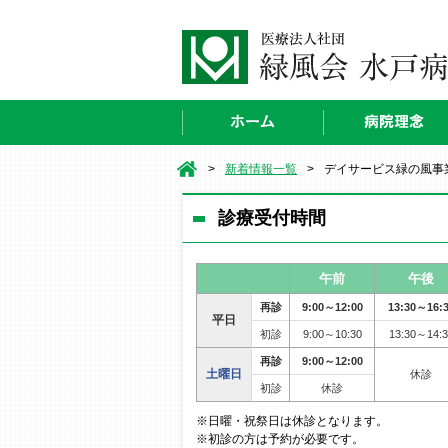
>
新着情報一覧
>
デイサービス緑の風事
診療受付時間
午前
午後
再診
9:00～12:00
13:30～16:
平日
初診
9:00～10:30
13:30～14:3
再診
9:00～12:00
土曜日
休診
初診
休診
※日曜・祝祭日は休診となります。
※初診の方は予約が必要です。